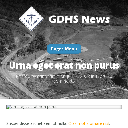
Pages Menu
Urna eget erat non purus
Posted by
gdhsadmin
on Jul 17, 2008 in
Blog
|
0
comments
Suspendisse aliquet sem ut nulla.
Cras mollis ornare nisl
.