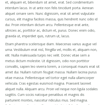
et, aliquam et, bibendum sit amet, erat. Sed condimentum
interdum lacus. In ut ante non felis tincidunt porta. Aenean
aliquet ornare sem. Nunc dignissim, erat sit amet vulputate
cursus, elit magna facilisis massa, quis hendrerit nunc odio id
dui. Proin interdum dictum arcu. Pellentesque erat ante,
ultricies ac, porttitor ac, dictum et, purus. Donec enim odio,
gravida ut, imperdiet quis, rutrum ut, lacus.
Etiam pharetra scelerisque diam. Maecenas varius augue vel
urna. Vestibulum erat nisl, fringilla vel, mollis et, aliquam non,
elit. Nulla malesuada turpis nec velit. Donec vitae sem a
metus dictum molestie. Ut dignissim, odio non porttitor
convallis, sapien leo viverra lorem, a consequat mauris erat sit
amet dui. Nullam rutrum feugiat massa. Nullam lacinia purus
vitae massa. Pellentesque vel tortor eget nulla ullamcorper
vehicula. Cras egestas euismod magna. Praesent laoreet
aliquet nulla. Aliquam arcu. Proin vel neque non ligula sodales
sagittis. Cum sociis natoque penatibus et magnis dis
parturient montes, nascetur ridiculus mus. Sed magna.