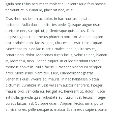
ligula non tellus accumsan molestie. Pellentesque felis massa,
tincidunt at, pulvinar id, placerat nec, velit.
Cras rhoncus ipsum ac dolor. In hac habitasse platea
dictumst. Nulla dapibus ultricies pede. Quisque augue risus,
porttitor nec, suscipit ut, pellentesque quis, lacus. Duis
adipiscing purus eu metus pharetra porttitor. Aenean sapien
nisi, sodales non, facilisis nec, ultricies et, erat. Cras aliquam.
Maecenas mi. Sed lacus arcu, malesuada id, ultricies et,
ornare non, dolor. Maecenas turpis lacus, vehicula nec, blandit
in, laoreet a, nibh. Donec aliquet. In et leo tincidunt tortor
rhoncus convallis. Nulla facilisi. Praesent bibendum semper
eros. Morbi risus. Nam tellus leo, ullamcorper egestas,
venenatis quis, viverra ac, mauris. In hac habitasse platea
dictumst. Curabitur at velit vel sem auctor hendrerit. Integer
mauris orci, vehicula eu, feugiat ac, hendrerit ut, dolor. Fusce
elit nulla, gravida quis, vulputate eu, rutrum vel, lectus. Integer
cursus luctus nisl. Quisque quam. Aliquam lectus urna, porta
in, viverra eu, pellentesque a, massa. Etiam eros sapien, porta