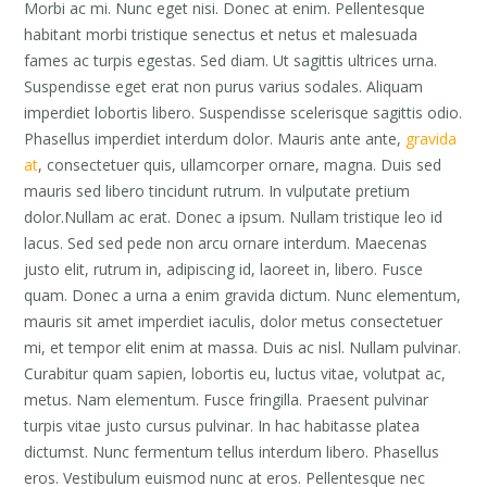
Morbi ac mi. Nunc eget nisi. Donec at enim. Pellentesque
habitant morbi tristique senectus et netus et malesuada
fames ac turpis egestas. Sed diam. Ut sagittis ultrices urna.
Suspendisse eget erat non purus varius sodales. Aliquam
imperdiet lobortis libero. Suspendisse scelerisque sagittis odio.
Phasellus imperdiet interdum dolor. Mauris ante ante,
gravida
at
, consectetuer quis, ullamcorper ornare, magna. Duis sed
mauris sed libero tincidunt rutrum. In vulputate pretium
dolor.Nullam ac erat. Donec a ipsum. Nullam tristique leo id
lacus. Sed sed pede non arcu ornare interdum. Maecenas
justo elit, rutrum in, adipiscing id, laoreet in, libero. Fusce
quam. Donec a urna a enim gravida dictum. Nunc elementum,
mauris sit amet imperdiet iaculis, dolor metus consectetuer
mi, et tempor elit enim at massa. Duis ac nisl. Nullam pulvinar.
Curabitur quam sapien, lobortis eu, luctus vitae, volutpat ac,
metus. Nam elementum. Fusce fringilla. Praesent pulvinar
turpis vitae justo cursus pulvinar. In hac habitasse platea
dictumst. Nunc fermentum tellus interdum libero. Phasellus
eros. Vestibulum euismod nunc at eros. Pellentesque nec