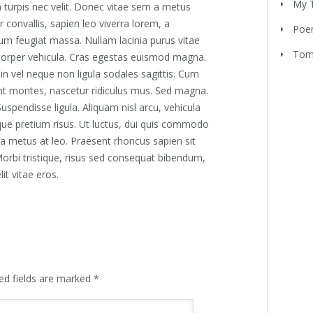
My T
da turpis nec velit. Donec vitae sem a metus
 convallis, sapien leo viverra lorem, a
Poem
um feugiat massa. Nullam lacinia purus vitae
Tom
mcorper vehicula. Cras egestas euismod magna.
oin vel neque non ligula sodales sagittis. Cum
ent montes, nascetur ridiculus mus. Sed magna.
Suspendisse ligula. Aliquam nisl arcu, vehicula
tique pretium risus. Ut luctus, dui quis commodo
lla metus at leo. Praesent rhoncus sapien sit
bi tristique, risus sed consequat bibendum,
it vitae eros.
ed fields are marked
*