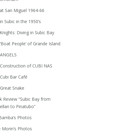
 at San Miguel 1964-66
 in Subic in the 1950’s
Knights: Diving in Subic Bay
‘Boat People’ of Grande Island
 ANGELS
Construction of CUBI NAS
Cubi Bar Café
Great Snake
 Review “Subic Bay from
llan to Pinatubo”
 Bamba’s Photos
 Morin’s Photos