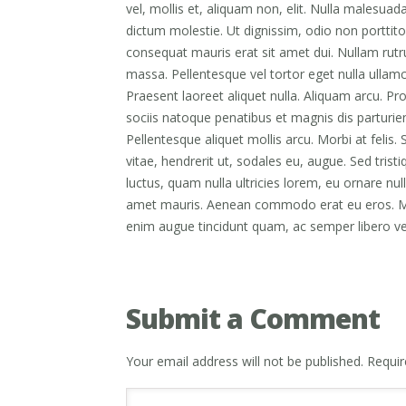
vel, mollis et, aliquam non, elit. Nulla malesua
dictum molestie. Ut dignissim, odio non porttitor
consequat mauris erat sit amet dui. Nullam rutr
massa. Pellentesque vel tortor eget nulla ulla
Praesent laoreet aliquet nulla. Aliquam arcu. Pr
sociis natoque penatibus et magnis dis parturi
Pellentesque aliquet mollis arcu. Morbi at felis. 
vitae, hendrerit ut, sodales eu, augue. Sed tris
luctus, quam nulla ultricies lorem, eu ornare nu
amet mauris. Aenean commodo erat eu eros. Mor
enim augue tincidunt quam, ac semper libero vel
Submit a Comment
Your email address will not be published.
Requir