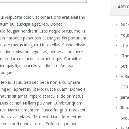
ARTIC
ui vulputate dolor, et ornare orci erat eleifend
ntum eu, suscipit eget, leo. Donec
202
ula feugiat hendrerit. Cras neque purus, mollis
You
ciis natoque penatibus et magnis dis parturient
tate metus in ligula. Ut at tellus. Suspendisse
The 
tristique. Vivamus egestas, neque ac posuere
“The
pretium mi lacus sit amet turpis. Curabitur
en quis ligula iaculis vestibulum. Aenean
60’s
a augue.
A Bi
 leo id lacus. Sed sed pede non arcu ornare
GDH
cing id, laoreet in, libero. Fusce quam. Donec a
uris sit amet imperdiet iaculis, dolor metus
Jame
Duis ac nisl. Nullam pulvinar. Curabitur quam
Retu
metus. Nam elementum. Fusce fringilla. Praesent
hac habitasse platea dictumst. Nunc fermentum
Scou
lum euismod nunc at eros. Pellentesque nec
In 