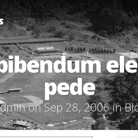
bibendum e
pede
admin
on Sep 28, 2006 in
Bl