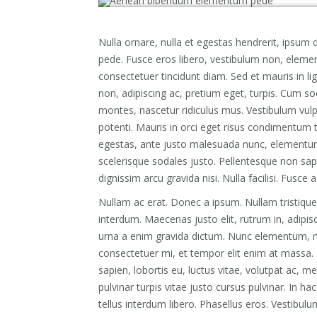
Nulla ornare, nulla et egestas hendrerit, ipsum d
pede. Fusce eros libero, vestibulum non, eleme
consectetuer tincidunt diam. Sed et mauris in lig
non, adipiscing ac, pretium eget, turpis. Cum so
montes, nascetur ridiculus mus. Vestibulum vulpu
potenti. Mauris in orci eget risus condimentum 
egestas, ante justo malesuada nunc, elementum 
scelerisque sodales justo. Pellentesque non sapi
dignissim arcu gravida nisi. Nulla facilisi. Fusce 
Nullam ac erat. Donec a ipsum. Nullam tristique
interdum. Maecenas justo elit, rutrum in, adipis
urna a enim gravida dictum. Nunc elementum, ma
consectetuer mi, et tempor elit enim at massa. 
sapien, lobortis eu, luctus vitae, volutpat ac, 
pulvinar turpis vitae justo cursus pulvinar. In 
tellus interdum libero. Phasellus eros. Vestibu