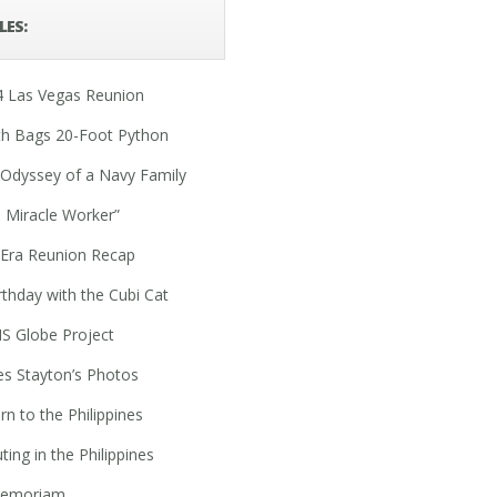
LES:
4 Las Vegas Reunion
th Bags 20-Foot Python
Odyssey of a Navy Family
 Miracle Worker”
 Era Reunion Recap
rthday with the Cubi Cat
S Globe Project
s Stayton’s Photos
rn to the Philippines
ting in the Philippines
Memoriam