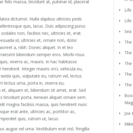
 felis massa, tincidunt at, pulvinar id, placerat
Life
atea dictumst. Nulla dapibus ultricies pede.
Life
pellentesque quis, lacus. Duis adipiscing purus
Sea 
odales non, facilisis nec, ultricies et, erat.
uada id, ultricies et, ornare non, dolor.
The 
aoreet a, nibh. Donec aliquet. In et leo
The
i. Praesent bibendum semper eros. Morbi risus.
uis, viverra ac, mauris. In hac habitasse
The 
r hendrerit. Integer mauris orci, vehicula eu,
The 
gravida quis, vulputate eu, rutrum vel, lectus.
 lectus urna, porta in, viverra eu,
The 
 et, aliquam et, bibendum sit amet, erat. Sed
Book
s tincidunt porta. Aenean aliquet ornare sem.
Mage
elit magna facilisis massa, quis hendrerit nunc
que erat ante, ultricies ac, porttitor ac,
Joe
mperdiet quis, rutrum ut, lacus.
Mike
 augue vel urna. Vestibulum erat nisl, fringilla