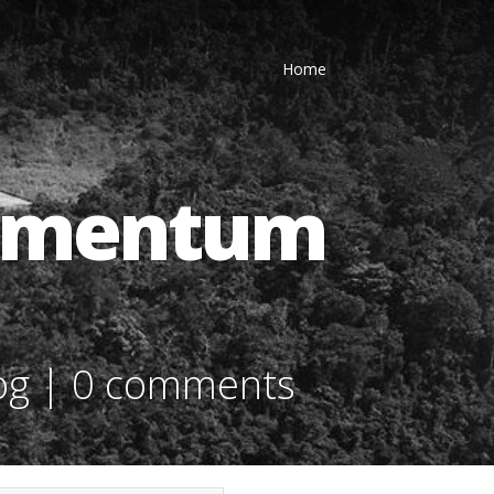
Home
lementum
og
|
0 comments