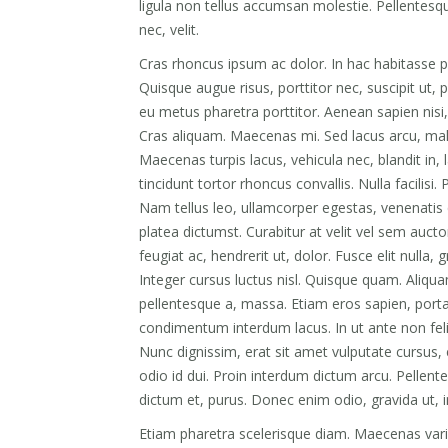
ligula non tellus accumsan molestie. Pellentesque
nec, velit.
Cras rhoncus ipsum ac dolor. In hac habitasse pl
Quisque augue risus, porttitor nec, suscipit ut, 
eu metus pharetra porttitor. Aenean sapien nisi, s
Cras aliquam. Maecenas mi. Sed lacus arcu, males
Maecenas turpis lacus, vehicula nec, blandit in, l
tincidunt tortor rhoncus convallis. Nulla facilis
Nam tellus leo, ullamcorper egestas, venenatis q
platea dictumst. Curabitur at velit vel sem aucto
feugiat ac, hendrerit ut, dolor. Fusce elit nulla, 
Integer cursus luctus nisl. Quisque quam. Aliquam
pellentesque a, massa. Etiam eros sapien, porta
condimentum interdum lacus. In ut ante non feli
Nunc dignissim, erat sit amet vulputate cursus, 
odio id dui. Proin interdum dictum arcu. Pellentes
dictum et, purus. Donec enim odio, gravida ut, i
Etiam pharetra scelerisque diam. Maecenas varius